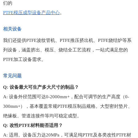
们的
PTFE
模压成型设备产品中心
。
相关设备
我们还提供
PTFE
波纹管机、
PTFE
推压挤出机、
PTFE
烧结炉等系
列设备，涵盖挤出、模压、烧结全工艺流程，一站式满足您的
PTFE
加工设备需求。
常见问题
Q:
设备最大可生产多大尺寸的制品？
A:
设备外径范围可达
0-2000mm+
，配合可调节的生产高度（
0-
300mm+
），基本覆盖常规
PTFE
模压制品规格。大型密封垫片、
绝缘板、管道连接件等均可稳定成型。
Q:
改性
PTFE
材料能否适用？
A:
适用。设备压力达
20MPa
，可满足纯
PTFE
及各类改性
PTFE
材