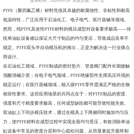
发布时间 : 2026-05-26 浏览次数 :
961
次
PTFE
（聚四氟乙烯）材料凭借其卓越的耐腐蚀性、非粘性和耐高
低温特性，广泛应用于石油化工、电子电气、医疗器械等领域。
然而，纯
PTFE
及改性
PTFE
材料的模压成型对设备要求极高
——
传
统单油缸设备难以保证大尺寸制品的均匀受压，导致成品良率不
稳定。
PTFE
双头半自动模压机的推出，正是为解决这一行业痛点
而设计。
在石油化工领域，
PTFE
制成的密封垫片、管道阀门配件长期接触
强酸强碱介质；在电子电气领域，
PTFE
绝缘部件支撑高压环境的
稳定运行；在医疗器械领域，植入级
PTFE
零件需满足严格的生物
相容性要求。这些应用场景的共同点在于：对
PTFE
制品的密度、
强度和尺寸精度要求极高，任何成型缺陷都可能导致性能失效。
双油缸上下同步模压技术，通过在模具上下两侧同时施加均匀压
力，使
PTFE
材料在成型过程中实现全面均匀受压，有效消除单油
缸设备中常见的密度分层和中心疏松问题，从而显著提升最终制