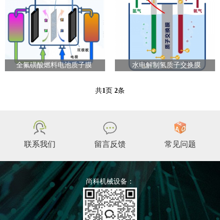
全氟磺酸燃料电池质子膜
水电解制氢质子交换膜
共
1
页
2
条
联系我们
留言反馈
常见问题
尚科机械设备：