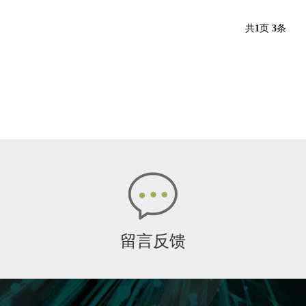
共
1
页
3
条
留言反馈