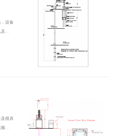
格，设备
...
备及模具
...