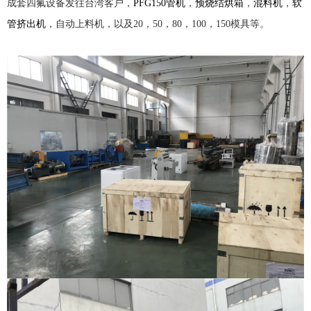
成套四氟设备发往台湾客户，
PFG150管机
，
预烧结烘箱
，
混料机
，
软
管挤出机
，自动上料机，以及20，50，80，100，150模具等。