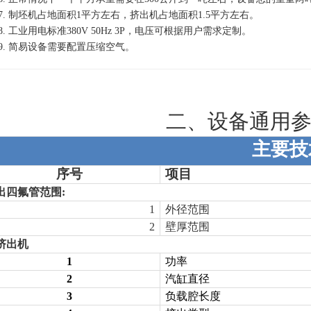
7.
制坯机占地面积1平方左右，挤出机占地面积1.5平方左右。
8.
工业用电标准380V 50Hz 3P，电压可根据用户需求定制。
9.
简易设备需要配置压缩空气。
二、
设备通用
主要技
序号
项目
出四氟管范围
:
1
外径范围
2
壁厚范围
挤出机
1
功率
2
汽缸直径
3
负载腔长度