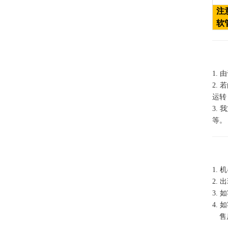
注
软
1.
由
2.
若
运转
3.
我
等。
1.
机
2.
出
3.
如
4.
如
售后