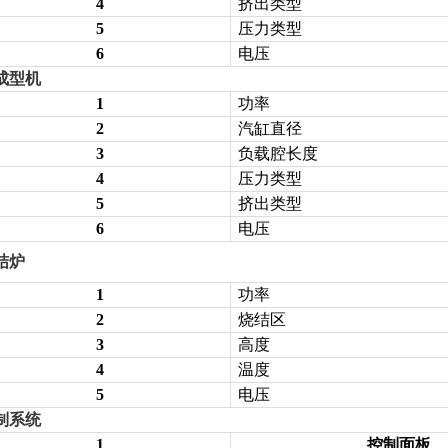
4
挤出类型
5
压力类型
6
电压
成型机
1
功率
2
汽缸直径
3
负载腔长度
4
压力类型
5
挤出类型
6
电压
结炉
1
功率
2
烧结区
3
高度
4
温度
5
电压
制系统
1
控制面板