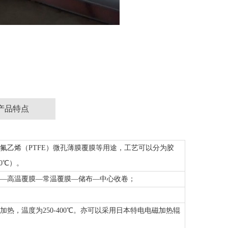
产品特点
氟乙烯（PTFE）微孔薄膜覆膜等用途，工艺可以分为胶
00℃）。
—高温覆膜—常温覆膜—储布—中心收卷；
热，温度为250-400℃。亦可以采用日本特电电磁加热辊