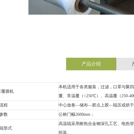
产品介绍
本机适用于各类服装，过滤，口罩与聚四
FE覆膜机
覆、常温覆（<250℃）、高温覆（250-4
流程
中心放卷—储布—胶点上胶—辊压或烘干
参数
公称门幅2600mm；
高温辊采用耐热合金钢深孔工艺、电热管加
辊形式
组装。