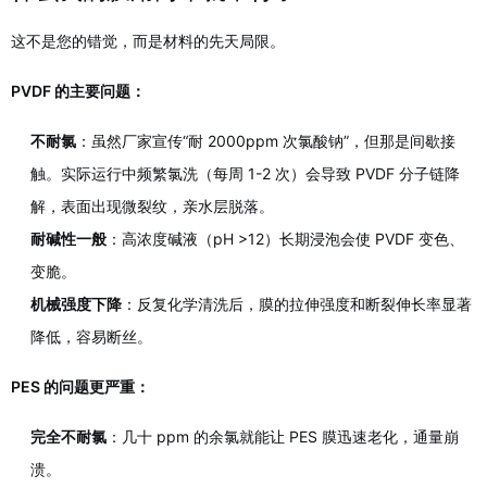
这不是您的错觉，而是材料的先天局限。
PVDF 的主要问题：
不耐氯
：虽然厂家宣传“耐 2000ppm 次氯酸钠”，但那是间歇接
触。实际运行中频繁氯洗（每周 1-2 次）会导致 PVDF 分子链降
解，表面出现微裂纹，亲水层脱落。
耐碱性一般
：高浓度碱液（pH >12）长期浸泡会使 PVDF 变色、
变脆。
机械强度下降
：反复化学清洗后，膜的拉伸强度和断裂伸长率显著
降低，容易断丝。
PES 的问题更严重：
完全不耐氯
：几十 ppm 的余氯就能让 PES 膜迅速老化，通量崩
溃。